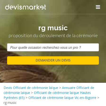
rg music
proposition du déroulement de la cérémonie
Devis Officiant de cérémonie laïque
>
Annuaire Officiant de
cérémonie laïque
>
Officiant de cérémonie laïque Hautes
Pyrénées (65)
>
Officiant de cérémonie laïque Vic-en-Bigorre
>
rg music