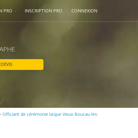
N PRO
INSCRIPTION PRO
CONNEXION
RAPHE
>
Officiant de cérémonie laïque Vieux-Boucau-les-