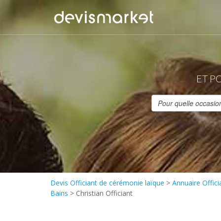
ET P
Devis Officiant de cérémonie laïque
>
Annuaire Offic
Bains
>
Christian Officiant