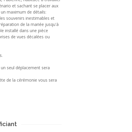
cénario et sachant se placer aux
ur un maximum de détails:
 des souvenirs inestimables et
préparation de la mariée jusqu'à
ble installé dans une pièce
 prises de vues décalées ou
s.
t un seul déplacement sera
ète de la cérémonie vous sera
iciant