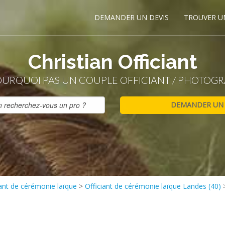
DEMANDER UN DEVIS
TROUVER U
Christian Officiant
OURQUOI PAS UN COUPLE OFFICIANT / PHOTOG
iant de cérémonie laïque
>
Officiant de cérémonie laïque Landes (40)