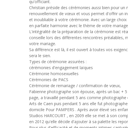
qu'officiant.
Christian préside des cérémonies aussi bien pour un
renouvellement de vœux et vous permet d'offrir un 
et inoubliable à votre cérémonie. Avec un large choix 
en parfaite harmonie avec le thème de votre mariage
L'intégralité de la préparation de la cérémonie est ré
conseille lors des différentes rencontres préalables, ma
votre mariage.
Sa différence est là, il est ouvert à toutes vos exigence
sera le sien.
Types de cérémonie assurées :
cérémonies d'engagement laïques
Cérémonie homosexuelles
Cérémonies de PACS
Cérémonie de remariage / confirmation de vœux,
Fabienne photographe son épouse, après un bac + 5
page, a travaillé pendant 5 ans comme photographe
Arts de Caen puis pendant 5 ans elle fut photographe
domicile Pour PAMPERS . Après avoir élevé ses enfant
Studios HARCOURT , en 2009 elle se met à son compte
en 2012 qu'elle décide d'ajouter à sa palette les repo
Pour plus d'efficacité et de moments intimes capturés