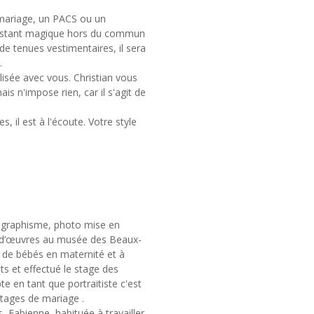
 mariage, un PACS ou un
instant magique hors du commun
de tenues vestimentaires, il sera
.
alisée avec vous. Christian vous
is n'impose rien, car il s'agit de
s, il est à l'écoute. Votre style
 graphisme, photo mise en
 d’œuvres au musée des Beaux-
 de bébés en maternité et à
s et effectué le stage des
 en tant que portraitiste c'est
rtages de mariage .
, Fabienne, habituée à travailler